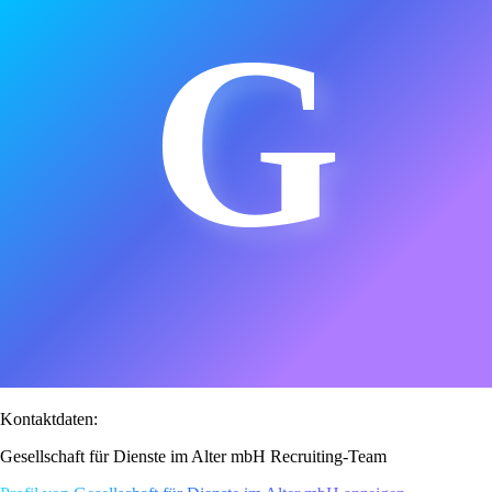
G
Kontaktdaten:
Gesellschaft für Dienste im Alter mbH Recruiting-Team