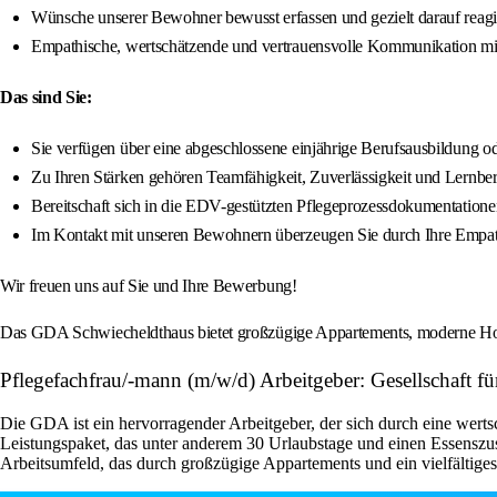
Wünsche unserer Bewohner bewusst erfassen und gezielt darauf reag
Empathische, wertschätzende und vertrauensvolle Kommunikation m
Das sind Sie:
Sie verfügen über eine abgeschlossene einjährige Berufsausbildung od
Zu Ihren Stärken gehören Teamfähigkeit, Zuverlässigkeit und Lernbere
Bereitschaft sich in die EDV-gestützten Pflegeprozessdokumentationen
Im Kontakt mit unseren Bewohnern überzeugen Sie durch Ihre Empat
Wir freuen uns auf Sie und Ihre Bewerbung!
Das GDA Schwiecheldthaus bietet großzügige Appartements, moderne Hotel
Pflegefachfrau/-mann (m/w/d) Arbeitgeber: Gesellschaft f
Die GDA ist ein hervorragender Arbeitgeber, der sich durch eine wert
Leistungspaket, das unter anderem 30 Urlaubstage und einen Essenszus
Arbeitsumfeld, das durch großzügige Appartements und ein vielfältige