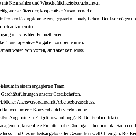
 mit Kennzahlen und Wirtschaftlichkeitsbetrachtungen.
eitig wertschätzender, kooperativer Zusammenarbeit.
ie Problemlösungskompetenz, gepaart mit analytischem Denkvermögen und 
lich aufzubereiten.
Umgang mit sensiblen Finanzthemen.
acken“ und operative Aufgaben zu übernehmen.
mant wären von Vorteil, sind aber kein Muss.
pielraum in einem engagierten Team.
Geschäftsführungen unserer Gesellschaften.
ieblicher Altersversorgung mit Arbeitgeberzuschuss.
 im Rahmen unserer Konzernbetriebsvereinbarung.
aktive Angebote zur Entgeltumwandlung (z.B. Deutschlandticket).
nagement, kostenfreie Eintritte in die Chiemgau Thermen inkl. Sauna und
Wellness- und Gesundheitsangebote der Gesundheitswelt Chiemgau. Bei Bedarf