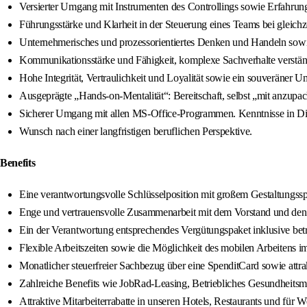
Versierter Umgang mit Instrumenten des Controllings sowie Erfahrung
Führungsstärke und Klarheit in der Steuerung eines Teams bei gleichz
Unternehmerisches und prozessorientiertes Denken und Handeln sow
Kommunikationsstärke und Fähigkeit, komplexe Sachverhalte verständ
Hohe Integrität, Vertraulichkeit und Loyalität sowie ein souveräner 
Ausgeprägte „Hands-on-Mentalität“: Bereitschaft, selbst „mit anzup
Sicherer Umgang mit allen MS-Office-Programmen. Kenntnisse in Dia
Wunsch nach einer langfristigen beruflichen Perspektive.
Benefits
Eine verantwortungsvolle Schlüsselposition mit großem Gestaltungss
Enge und vertrauensvolle Zusammenarbeit mit dem Vorstand und den 
Ein der Verantwortung entsprechendes Vergütungspaket inklusive betr
Flexible Arbeitszeiten sowie die Möglichkeit des mobilen Arbeitens
Monatlicher steuerfreier Sachbezug über eine SpenditCard sowie attr
Zahlreiche Benefits wie JobRad-Leasing, Betriebliches Gesundheitsma
Attraktive Mitarbeiterrabatte in unseren Hotels, Restaurants und für 