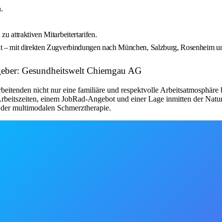
.
u attraktiven Mitarbeitertarifen.
rnt – mit direkten Zugverbindungen nach München, Salzburg, Rosenheim un
tgeber: Gesundheitswelt Chiemgau AG
rbeitenden nicht nur eine familiäre und respektvolle Arbeitsatmosphäre
n Arbeitszeiten, einem JobRad-Angebot und einer Lage inmitten der Na
h der multimodalen Schmerztherapie.