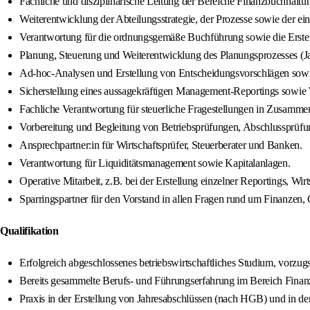
Fachliche und disziplinarische Leitung der Bereiche Finanzbuchhaltun
Weiterentwicklung der Abteilungsstrategie, der Prozesse sowie der 
Verantwortung für die ordnungsgemäße Buchführung sowie die Erstel
Planung, Steuerung und Weiterentwicklung des Planungsprozesses (Ja
Ad-hoc-Analysen und Erstellung von Entscheidungsvorschlägen sowie
Sicherstellung eines aussagekräftigen Management-Reportings sowi
Fachliche Verantwortung für steuerliche Fragestellungen in Zusammena
Vorbereitung und Begleitung von Betriebsprüfungen, Abschlussprüfu
Ansprechpartner:in für Wirtschaftsprüfer, Steuerberater und Banken.
Verantwortung für Liquiditätsmanagement sowie Kapitalanlagen.
Operative Mitarbeit, z.B. bei der Erstellung einzelner Reportings, Wi
Sparringspartner für den Vorstand in allen Fragen rund um Finanzen, C
Qualifikation
Erfolgreich abgeschlossenes betriebswirtschaftliches Studium, vorzu
Bereits gesammelte Berufs- und Führungserfahrung im Bereich Finan
Praxis in der Erstellung von Jahresabschlüssen (nach HGB) und in d