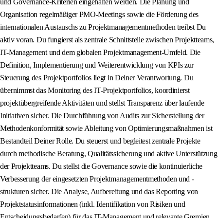
und Governance-Kriterien eingehalten werden. Die Planung und
Organisation regelmäßiger PMO-Meetings sowie die Förderung des
internationalen Austauschs zu Projektmanagementmethoden treibst Du
aktiv voran. Du fungierst als zentrale Schnittstelle zwischen Projektteams,
IT-Management und dem globalen Projektmanagement-Umfeld. Die
Definition, Implementierung und Weiterentwicklung von KPIs zur
Steuerung des Projektportfolios liegt in Deiner Verantwortung. Du
übernimmst das Monitoring des IT-Projektportfolios, koordinierst
projektübergreifende Aktivitäten und stellst Transparenz über laufende
Initiativen sicher. Die Durchführung von Audits zur Sicherstellung der
Methodenkonformität sowie Ableitung von Optimierungsmaßnahmen ist
Bestandteil Deiner Rolle. Du steuerst und begleitest zentrale Projekte
durch methodische Beratung, Qualitätssicherung und aktive Unterstützung
der Projektteams. Du stellst die Governance sowie die kontinuierliche
Verbesserung der eingesetzten Projektmanagementmethoden und -
strukturen sicher. Die Analyse, Aufbereitung und das Reporting von
Projektstatusinformationen (inkl. Identifikation von Risiken und
Entscheidungsbedarfen) für das IT-Management und relevante Gremien