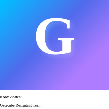
G
Kontaktdaten:
Getecube Recruiting-Team