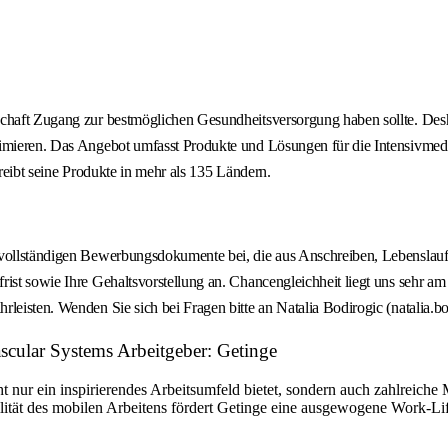
lschaft Zugang zur bestmöglichen Gesundheitsversorgung haben sollte. De
imieren. Das Angebot umfasst Produkte und Lösungen für die Intensivmedizi
treibt seine Produkte in mehr als 135 Ländern.
 vollständigen Bewerbungsdokumente bei, die aus Anschreiben, Lebenslauf
rist sowie Ihre Gehaltsvorstellung an. Chancengleichheit liegt uns sehr a
rleisten. Wenden Sie sich bei Fragen bitte an Natalia Bodirogic (natalia.
ascular Systems Arbeitgeber: Getinge
cht nur ein inspirierendes Arbeitsumfeld bietet, sondern auch zahlreich
lität des mobilen Arbeitens fördert Getinge eine ausgewogene Work-Life