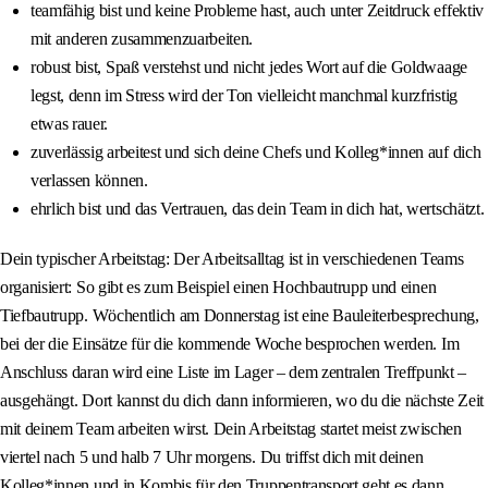
teamfähig bist und keine Probleme hast, auch unter Zeitdruck effektiv
mit anderen zusammenzuarbeiten.
robust bist, Spaß verstehst und nicht jedes Wort auf die Goldwaage
legst, denn im Stress wird der Ton vielleicht manchmal kurzfristig
etwas rauer.
zuverlässig arbeitest und sich deine Chefs und Kolleg*innen auf dich
verlassen können.
ehrlich bist und das Vertrauen, das dein Team in dich hat, wertschätzt.
Dein typischer Arbeitstag: Der Arbeitsalltag ist in verschiedenen Teams
organisiert: So gibt es zum Beispiel einen Hochbautrupp und einen
Tiefbautrupp. Wöchentlich am Donnerstag ist eine Bauleiterbesprechung,
bei der die Einsätze für die kommende Woche besprochen werden. Im
Anschluss daran wird eine Liste im Lager – dem zentralen Treffpunkt –
ausgehängt. Dort kannst du dich dann informieren, wo du die nächste Zeit
mit deinem Team arbeiten wirst. Dein Arbeitstag startet meist zwischen
viertel nach 5 und halb 7 Uhr morgens. Du triffst dich mit deinen
Kolleg*innen und in Kombis für den Truppentransport geht es dann