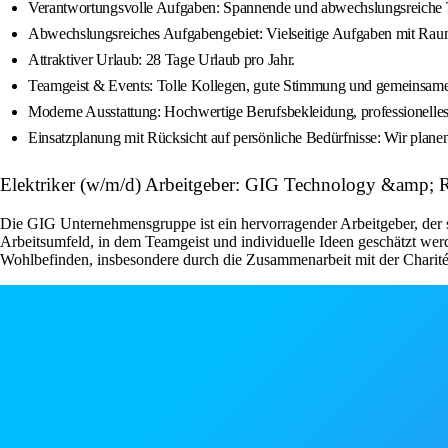
Verantwortungsvolle Aufgaben: Spannende und abwechslungsreiche T
Abwechslungsreiches Aufgabengebiet: Vielseitige Aufgaben mit Raum
Attraktiver Urlaub: 28 Tage Urlaub pro Jahr.
Teamgeist & Events: Tolle Kollegen, gute Stimmung und gemeinsame
Moderne Ausstattung: Hochwertige Berufsbekleidung, professionelle
Einsatzplanung mit Rücksicht auf persönliche Bedürfnisse: Wir planen
Elektriker (w/m/d) Arbeitgeber: GIG Technology &amp; 
Die GIG Unternehmensgruppe ist ein hervorragender Arbeitgeber, der sein
Arbeitsumfeld, in dem Teamgeist und individuelle Ideen geschätzt wer
Wohlbefinden, insbesondere durch die Zusammenarbeit mit der Charité B