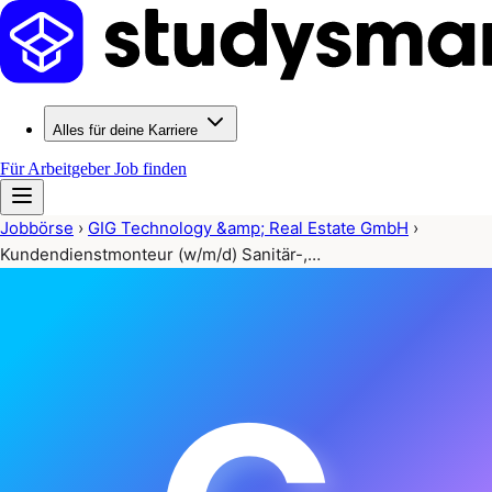
Alles für deine Karriere
Für Arbeitgeber
Job finden
Jobbörse
›
GIG Technology &amp; Real Estate GmbH
›
Kundendienstmonteur (w/m/d) Sanitär-,…