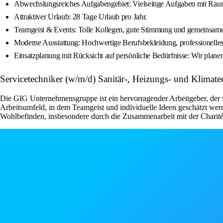
Abwechslungsreiches Aufgabengebiet: Vielseitige Aufgaben mit Raum
Attraktiver Urlaub: 28 Tage Urlaub pro Jahr.
Teamgeist & Events: Tolle Kollegen, gute Stimmung und gemeinsame
Moderne Ausstattung: Hochwertige Berufsbekleidung, professionelle
Einsatzplanung mit Rücksicht auf persönliche Bedürfnisse: Wir planen
Servicetechniker (w/m/d) Sanitär-, Heizungs- und Klima
Die GIG Unternehmensgruppe ist ein hervorragender Arbeitgeber, der sein
Arbeitsumfeld, in dem Teamgeist und individuelle Ideen geschätzt wer
Wohlbefinden, insbesondere durch die Zusammenarbeit mit der Charité B