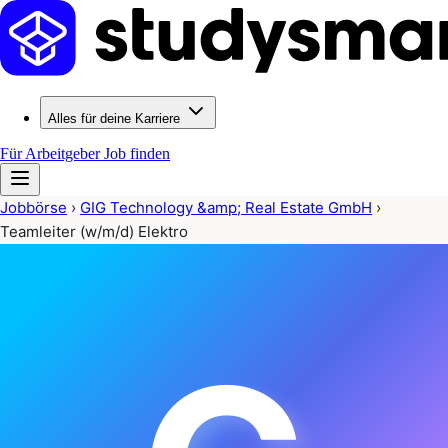
Alles für deine Karriere
Für Arbeitgeber
Job finden
Jobbörse
›
GIG Technology &amp; Real Estate GmbH
›
Teamleiter (w/m/d) Elektro