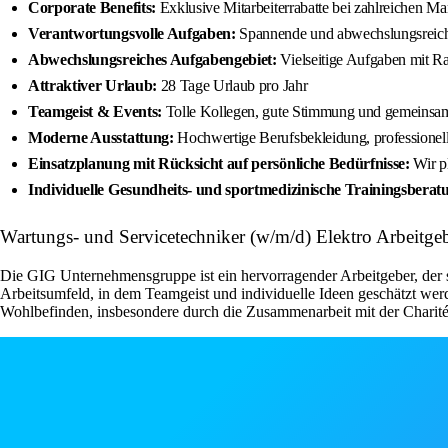
Corporate Benefits:
Exklusive Mitarbeiterrabatte bei zahlreichen M
Verantwortungsvolle Aufgaben:
Spannende und abwechslungsreiche
Abwechslungsreiches Aufgabengebiet:
Vielseitige Aufgaben mit R
Attraktiver Urlaub:
28 Tage Urlaub pro Jahr
Teamgeist & Events:
Tolle Kollegen, gute Stimmung und gemeinsa
Moderne Ausstattung:
Hochwertige Berufsbekleidung, professionel
Einsatzplanung mit Rücksicht auf persönliche Bedürfnisse:
Wir pl
Individuelle Gesundheits- und sportmedizinische Trainingsberat
Wartungs- und Servicetechniker (w/m/d) Elektro Arbeit
Die GIG Unternehmensgruppe ist ein hervorragender Arbeitgeber, der sein
Arbeitsumfeld, in dem Teamgeist und individuelle Ideen geschätzt wer
Wohlbefinden, insbesondere durch die Zusammenarbeit mit der Charité B