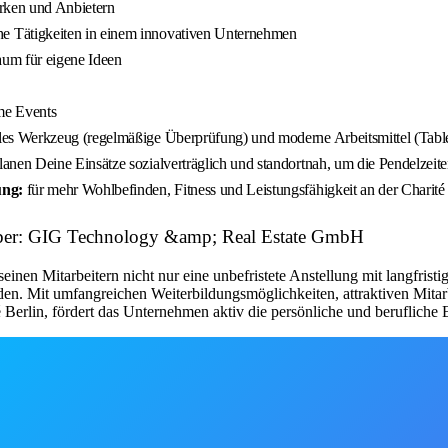
arken und Anbietern
 Tätigkeiten in einem innovativen Unternehmen
aum für eigene Ideen
me Events
les Werkzeug (regelmäßige Überprüfung) und moderne Arbeitsmittel (Tab
anen Deine Einsätze sozialverträglich und standortnah, um die Pendelzeit
ung:
für mehr Wohlbefinden, Fitness und Leistungsfähigkeit an der Charité
geber: GIG Technology &amp; Real Estate GmbH
en Mitarbeitern nicht nur eine unbefristete Anstellung mit langfristige
den. Mit umfangreichen Weiterbildungsmöglichkeiten, attraktiven Mita
erlin, fördert das Unternehmen aktiv die persönliche und berufliche E