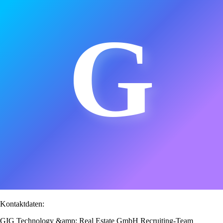
G
Kontaktdaten:
GIG Technology &amp; Real Estate GmbH Recruiting-Team