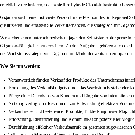
erheblich zu reduzieren, sodass sie ihre hybride Cloud-Infrastruktur besse
Gigamon sucht eine motivierte Person für die Position des Sr. Regional Sa
qualifizieren und erfassen Sie Verkaufschancen, die strategisch mit Gig
Wir suchen einen unternehmerischen, jagenden Selbststarter, der gerne in 
Gigamon-Fähigkeiten zu erweitern. Zu den Aufgaben gehören auch die En
der Wachstumsstrategie von Gigamon im Markt der zentralen europäischen
Was Sie tun werden:
Verantwortlich für den Verkauf der Produkte des Unternehmens inne
Erreichung des Verkaufsbudgets durch das Wachstum bestehender Ko
Pflege einer Datenbank von Kunden und Eingabe von Interaktionen 
Nutzung verfügbarer Ressourcen zur Entwicklung effektiver Verkaufs
Verkauf neuer und bestehender Produkte, Entdeckung neuer Möglichke
Erforschung, Identifizierung und Kommunikation potenzieller Mögli
Durchführung effektiver Verkaufsanrufe im gesamten zugewiesenen G
Teilnahme an Messen und Veranstaltungen nach Bedarf.