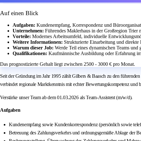
Auf einen Blick
Aufgaben:
Kundenempfang, Korrespondenz und Büroorganisation
Unternehmen:
Führendes Maklerhaus in der Großregion Trier 
Vorteile:
Modernes Arbeitsumfeld, individuelle Entwicklungsmög
Weitere Informationen:
Strukturierte Einarbeitung und direkt
Warum dieser Job:
Werde Teil eines dynamischen Teams und ges
Qualifikationen:
Kaufmännische Ausbildung oder Erfahrung im
Das prognostizierte Gehalt liegt zwischen 2500 - 3000 € pro Monat.
Seit der Gründung im Jahr 1995 zählt Gilbers & Baasch zu den führenden 
verbindet regionale Marktkenntnis mit echter Bewertungskompetenz und be
Verstärke unser Team ab dem 01.03.2026 als Team-Assistent (m/w/d).
Aufgaben
Kundenempfang sowie Kundenkorrespondenz (persönlich sowie telef
Betreuung des Zahlungsverkehrs und ordnungsgemäße Ablage der Bel
Rechnungsstellung, Überwachung des Zahlungsverkehrs und Mahn