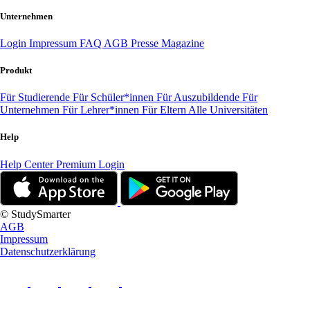
Unternehmen
Login
Impressum
FAQ
AGB
Presse
Magazine
Produkt
Für Studierende
Für Schüler*innen
Für Auszubildende
Für
Unternehmen
Für Lehrer*innen
Für Eltern
Alle Universitäten
Help
Help Center
Premium Login
© StudySmarter
AGB
Impressum
Datenschutzerklärung