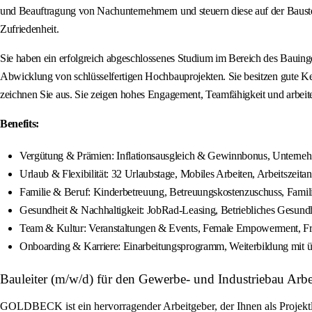
und Beauftragung von Nachunternehmern und steuern diese auf der Bauste
Zufriedenheit.
Sie haben ein erfolgreich abgeschlossenes Studium im Bereich des Bauinge
Abwicklung von schlüsselfertigen Hochbauprojekten. Sie besitzen gute 
zeichnen Sie aus. Sie zeigen hohes Engagement, Teamfähigkeit und arbeiten
Benefits:
Vergütung & Prämien: Inflationsausgleich & Gewinnbonus, Unternehm
Urlaub & Flexibilität: 32 Urlaubstage, Mobiles Arbeiten, Arbeitszeitanp
Familie & Beruf: Kinderbetreuung, Betreuungskostenzuschuss, Famil
Gesundheit & Nachhaltigkeit: JobRad-Leasing, Betriebliches Gesun
Team & Kultur: Veranstaltungen & Events, Female Empowerment, F
Onboarding & Karriere: Einarbeitungsprogramm, Weiterbildung mi
Bauleiter (m/w/d) für den Gewerbe- und Industriebau Arb
GOLDBECK ist ein hervorragender Arbeitgeber, der Ihnen als Projektle