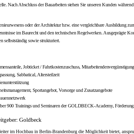
lle. Nach Abschluss der Bauarbeiten stehen Sie unseren Kunden während d
nieurwesens oder der Architektur bzw. eine vergleichbare Ausbildung zum 
Kenntnisse im Baurecht und den technischen Regelwerken. Ausgeprägte K
 selbstständig sowie strukturiert.
ensanteile, Jobticket / Fahrtkostenzuschuss, Mitarbeitendenvergünstigu
assung, Sabbatical, Altersteilzeit
ienunterstützung
dheitsmanagement, Sportangebot, Vorsorge und Zusatzangebote
rauennetzwerk
t über 900 Trainings und Seminaren der GOLDBECK-Academy, Förderung
eitgeber: Goldbeck
iter im Hochbau in Berlin-Brandenburg die Möglichkeit bietet, anspru