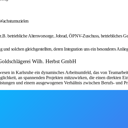
t Wachstumszielen
e z.B. betriebliche Altersvorsorge, Jobrad, ÖPNV-Zuschuss, betriebliches
 solchen gleichgestellten, deren Integration uns ein besonderes Anliegen
: Goldschlägerei Wilh. Herbst GmbH
esen in Karlsruhe ein dynamisches Arbeitsumfeld, das von Teamarbeit 
lichkeit, an spannenden Projekten mitzuwirken, die einen direkten Ei
alleistungen und einem ausgewogenen Verhältnis zwischen Berufs- und Pr