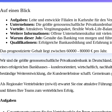
Auf einen Blick
Aufgaben:
Leite und entwickle Filialen in Karlsruhe für den Ver
Unternehmen:
Die größte genossenschaftliche Privatkundenban
Vorteile:
Attraktives Vergütungspaket, flexible Work-Life-Bala
Weitere Informationen:
Offene Unternehmenskultur mit vielen V
Warum dieser Job:
Gestalte das Banking von morgen und führ
Qualifikationen:
Erfolgreiche Bankausbildung und Erfahrung in
Das prognostizierte Gehalt liegt zwischen 60000 - 80000 € pro Jahr.
Wir sind die größte genossenschaftliche Privatkundenbank in Deutschland
eines erfolgreichen Bankhauses – kundenorientiert, wirtschaftlich, nachha
beständige Weiterentwicklung, die Kundenerlebnisse schafft. Gemeinsam 
Als Regionaler Vertriebsleiter (m/w/d) erwartet Sie eine attraktive Führungs
und führen Ihre Teams zum vertrieblichen Erfolg.
Aufgaben
Gesamtverantwortung für den Vertriebserfolg der Ihnen zugeordneten