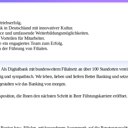
triebserfolg.
k in Deutschland mit innovativer Kultur.
nce und umfassende Weiterbildungsmöglichkeiten.
orteilen für Mitarbeiter.
e ein engagiertes Team zum Erfolg.
 der Führung von Filialen.
. Als Digitalbank mit bundesweitem Filialnetz an über 100 Standorten ver
ltig und sympathisch. Wir leben, lieben und liefern Better Banking und set
gestalten wir das Banking von morgen.
position, die Ihnen den nächsten Schritt in Ihrer Führungskarriere eröffnet.
 Region bzw. Filialen, mit besonderem Augenmerk auf die Beratungsqualit