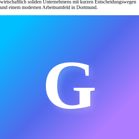
wirtschaftlich soliden Unternehmens mit kurzen Entscheidungswegen
und einem modernen Arbeitsumfeld in Dortmund.
G