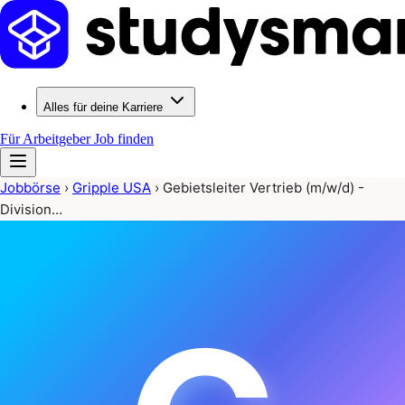
Alles für deine Karriere
Für Arbeitgeber
Job finden
Jobbörse
›
Gripple USA
›
Gebietsleiter Vertrieb (m/w/d) -
Division…