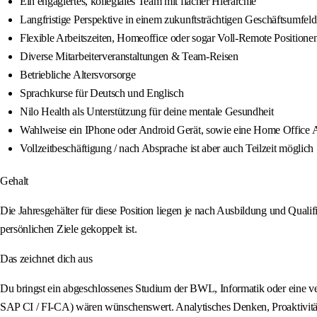
Ein engagiertes, kollegiales Team mit flacher Hierarchie
Langfristige Perspektive in einem zukunftsträchtigen Geschäftsumfeld
Flexible Arbeitszeiten, Homeoffice oder sogar Voll-Remote Positione
Diverse Mitarbeiterveranstaltungen & Team-Reisen
Betriebliche Altersvorsorge
Sprachkurse für Deutsch und Englisch
Nilo Health als Unterstützung für deine mentale Gesundheit
Wahlweise ein IPhone oder Android Gerät, sowie eine Home Office A
Vollzeitbeschäftigung / nach Absprache ist aber auch Teilzeit möglich
Gehalt
Die Jahresgehälter für diese Position liegen je nach Ausbildung und Qualif
persönlichen Ziele gekoppelt ist.
Das zeichnet dich aus
Du bringst ein abgeschlossenes Studium der BWL, Informatik oder eine 
SAP CI / FI-CA) wären wünschenswert. Analytisches Denken, Proaktivität 