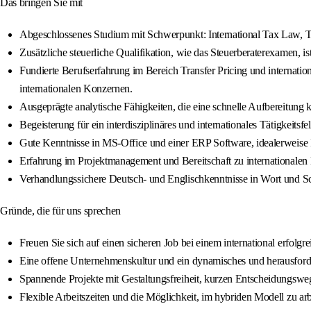
Das bringen Sie mit
Abgeschlossenes Studium mit Schwerpunkt: International Tax Law, Tra
Zusätzliche steuerliche Qualifikation, wie das Steuerberaterexamen, ist
Fundierte Berufserfahrung im Bereich Transfer Pricing und internation
internationalen Konzernen.
Ausgeprägte analytische Fähigkeiten, die eine schnelle Aufbereitung 
Begeisterung für ein interdisziplinäres und internationales Tätigkei
Gute Kenntnisse in MS-Office und einer ERP Software, idealerwei
Erfahrung im Projektmanagement und Bereitschaft zu internationalen 
Verhandlungssichere Deutsch- und Englischkenntnisse in Wort und Sch
Gründe, die für uns sprechen
Freuen Sie sich auf einen sicheren Job bei einem international erfolg
Eine offene Unternehmenskultur und ein dynamisches und herausfor
Spannende Projekte mit Gestaltungsfreiheit, kurzen Entscheidungswe
Flexible Arbeitszeiten und die Möglichkeit, im hybriden Modell zu arb