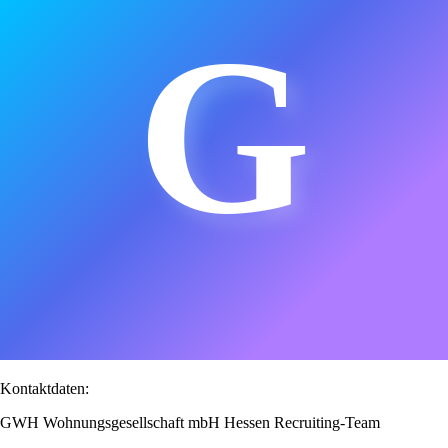
G
Kontaktdaten:
GWH Wohnungsgesellschaft mbH Hessen Recruiting-Team