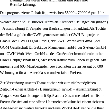
Bauingenieurwesen oder Architektur und relevante
Berufserfahrung.
Das prognostizierte Gehalt liegt zwischen 55000 - 70000 € pro Jahr.
Werden auch Sie Teil unseres Teams als Architekt / Bauingenieur (m/w/d)
– Ausschreibung & Vergabe von Bauleistungen in Frankfurt. Als Tochter
der Helaba gehört die GWH gemeinsam mit der GWH Bauprojekte
GmbH, der GWH Digital GmbH, der GWH WertInvest GmbH, der
GGM Gesellschaft für Gebäude-Management mbH, der Systeno GmbH
und GWH WohnWerk GmbH zu den Großen der Immobilienbranche.
Unser Hauptgeschäft ist es, Menschen Räume zum Leben zu geben. Mit
unseren rund 600 Mitarbeitenden bewirtschaften wir insgesamt 50.000
Wohnungen für alle Altersklassen und zu fairen Preisen.
Zur Verstärkung unseres Teams suchen wir zum nächstmöglichen
Zeitpunkt einen Architekt / Bauingenieur (m/w/d) – Ausschreibung &
Vergabe von Bauleistungen mit Spaß an der Zusammenarbeit im Team.
Freuen Sie sich auf eine offene Unternehmenskultur bei einem sicheren
Arbeitgeber, innovative Projekte und eine Work-Life-Balance, die Ihrer