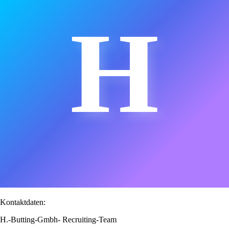
H
Kontaktdaten:
H.-Butting-Gmbh- Recruiting-Team