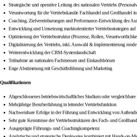
Strategische und operative Leitung des nationalen Vertriebs (Personal
Verantwortung für die Vertriebskanäle Fachhandel und Großhandel i
Coaching, Zielvereinbarungen und Performance-Entwicklung des Au
Entwicklung und Umsetzung marktorientierter Vertriebsstrategien au
Optimierung der Vertriebsstruktur (Prozesse, Rollen, Verantwortlichke
Digitalisierung des Vertriebs, inkl. Auswahl & Implementierung moder
Weiterentwicklung der CRM-Systemlandschaft
Teilnahme an nationalen Fachmessen und Einkaufsbörsen
Enge Abstimmung mit Geschäftsführung und Marketing
Qualifikationen
Abgeschlossenes betriebswirtschaftliches Studium oder vergleichbar
Mehrjährige Berufserfahrung in leitender Vertriebsfunktion
Nachweisbare Erfolge in der Führung und Entwicklung von Außendi
Sehr gute Kenntnisse der Vertriebsstrukturen des Fach- und Großhand
Ausgeprägte Führungs- und Coachingkompetenz
Analytische und strategische Denkweise kombiniert mit Hands-on-Men