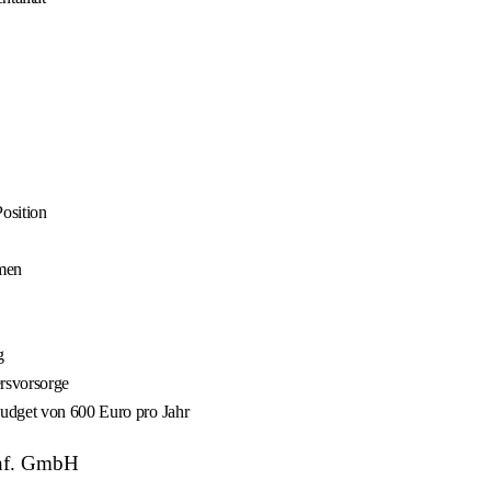
osition
men
g
rsvorsorge
budget von 600 Euro pro Jahr
chf. GmbH