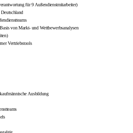
verantwortung für 9 Außendienstmitarbeiter)
n Deutschland
ßendienstteams
f Basis von Markt- und Wettbewerbsanalysen
iten)
ner Vertriebstools
e kaufmännische Ausbildung
enstteams
els
talität