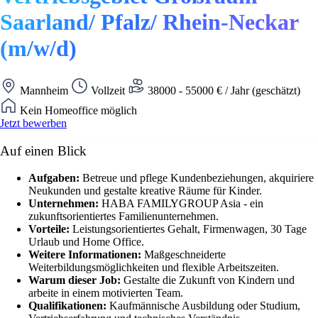
Saarland/ Pfalz/ Rhein-Neckar
(m/w/d)
Mannheim
Vollzeit
38000 - 55000 € / Jahr (geschätzt)
Kein Homeoffice möglich
Jetzt bewerben
Auf einen Blick
Aufgaben:
Betreue und pflege Kundenbeziehungen, akquiriere
Neukunden und gestalte kreative Räume für Kinder.
Unternehmen:
HABA FAMILYGROUP Asia - ein
zukunftsorientiertes Familienunternehmen.
Vorteile:
Leistungsorientiertes Gehalt, Firmenwagen, 30 Tage
Urlaub und Home Office.
Weitere Informationen:
Maßgeschneiderte
Weiterbildungsmöglichkeiten und flexible Arbeitszeiten.
Warum dieser Job:
Gestalte die Zukunft von Kindern und
arbeite in einem motivierten Team.
Qualifikationen:
Kaufmännische Ausbildung oder Studium,