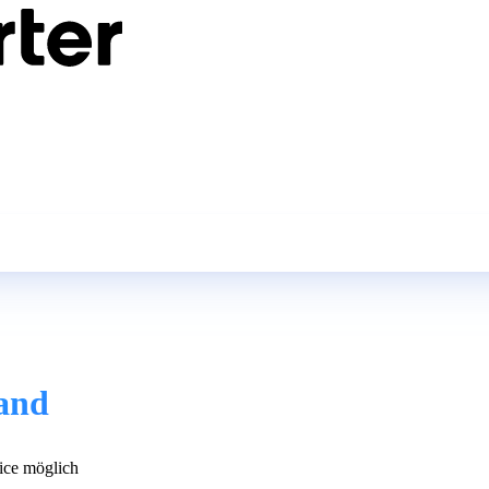
land
ce möglich