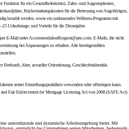
ner Funktion für ein Gesundheitskonto), Zahn- und Augenoptionen,
ktienkaufpläne, Rückerstattungskonten für die Betreuung von Angehörigen,
ändig bezahlt werden, sowie ein umfassendes Wellness-Programm mit
5–25 Urlaubstage; und Vorteile für die Dienstjahre.
e per E-Mail unter AccommodationRequest@pnc.com. E-Mails, die nicht
ützung bei Anpassungen zu erhalten. Alle bereitgestellten
zustellen.
Herkunft, Alter, sexueller Orientierung, Geschlechtsidentität,
Rahmen seiner Einstellungspraktiken verwenden oder offenlegen kann.
ure and Fair Enforcement for Mortgage Licensing Act von 2008 (SAFE Act)
rn eine unterstützende und dynamische Arbeitsumgebung bietet. Mit
nklusion, ermöglicht das Unternehmen seinen Mitarbeitern, bedeutende