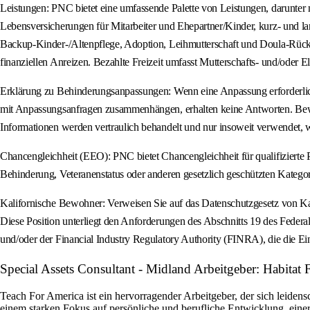
Leistungen: PNC bietet eine umfassende Palette von Leistungen, darunter 
Lebensversicherungen für Mitarbeiter und Ehepartner/Kinder, kurz- und l
Backup-Kinder-/Altenpflege, Adoption, Leihmutterschaft und Doula-Rücke
finanziellen Anreizen. Bezahlte Freizeit umfasst Mutterschafts- und/oder El
Erklärung zu Behinderungsanpassungen: Wenn eine Anpassung erforderlic
mit Anpassungsanfragen zusammenhängen, erhalten keine Antworten. Bewe
Informationen werden vertraulich behandelt und nur insoweit verwendet, w
Chancengleichheit (EEO): PNC bietet Chancengleichheit für qualifizierte P
Behinderung, Veteranenstatus oder anderen gesetzlich geschützten Kategor
Kalifornische Bewohner: Verweisen Sie auf das Datenschutzgesetz von Ka
Diese Position unterliegt den Anforderungen des Abschnitts 19 des Federa
und/oder der Financial Industry Regulatory Authority (FINRA), die die Ein
Special Assets Consultant - Midland Arbeitgeber: Habita
Teach For America ist ein hervorragender Arbeitgeber, der sich leidens
einem starken Fokus auf persönliche und berufliche Entwicklung, ein