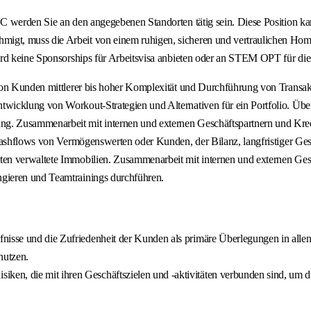
C werden Sie an den angegebenen Standorten tätig sein. Diese Position k
gt, muss die Arbeit von einem ruhigen, sicheren und vertraulichen Home
ird keine Sponsorships für Arbeitsvisa anbieten oder an STEM OPT für die
 von Kunden mittlerer bis hoher Komplexität und Durchführung von Transa
wicklung von Workout-Strategien und Alternativen für ein Portfolio. Übe
. Zusammenarbeit mit internen und externen Geschäftspartnern und Kred
ashflows von Vermögenswerten oder Kunden, der Bilanz, langfristiger Gesch
n verwaltete Immobilien. Zusammenarbeit mit internen und externen Gesch
gieren und Teamtrainings durchführen.
fnisse und die Zufriedenheit der Kunden als primäre Überlegungen in allen
nutzen.
siken, die mit ihren Geschäftszielen und -aktivitäten verbunden sind, u