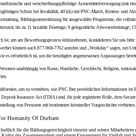
medizinische und verschreibungspflichtige Arzneimittelversorgung (mit ei
angfristigen Schutz bei Invalidität, 401(k) mit PNC-Match, Renten- und A
rstattung, Bildungsunterstützung für ausgewählte Programme, die vollst
ternzeit; bis zu 11 bezahlte Feiertage; 9 gelegentliche Abwesenheitstage; 1
h ist, um am Bewerbungsprozess teilzunehmen, kontaktieren Sie uns bitt
rber können auch 877-968-7762 anrufen und „Workday“ sagen, um Unterst
ie es erforderlich ist, um die benötigten angemessenen Anpassungen bereit
ersonen unabhängig von Rasse, Hautfarbe, Geschlecht, Religion, nationaler 
ien.
lifornien, um zu verstehen, wie PNC Ihre persönlichen Informationen im 
l Deposit Insurance Act (FDIA) und, für jede registrierte Rolle, dem Sec
stellung von Personen mit bestimmter krimineller Vorgeschichte verbieten.
t For Humanity Of Durham
chaftlich für die Bildungsgerechtigkeit einsetzt und seinen Mitarbeite
er Kultur der Zusammenarbeit und einem Engagement für Vielfalt und I