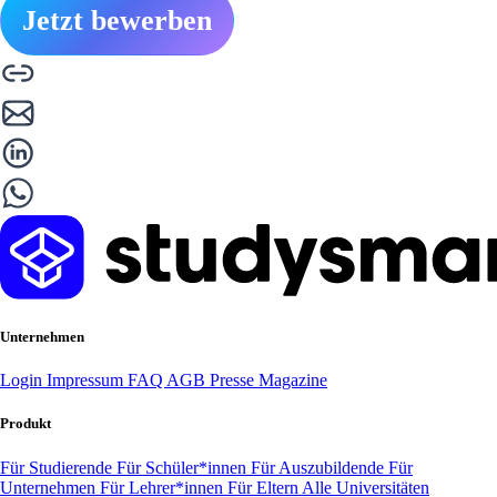
Jetzt bewerben
Unternehmen
Login
Impressum
FAQ
AGB
Presse
Magazine
Produkt
Für Studierende
Für Schüler*innen
Für Auszubildende
Für
Unternehmen
Für Lehrer*innen
Für Eltern
Alle Universitäten