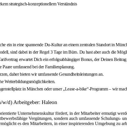
arkem strategisch‐konzeptionellem Verständnis
he ein in eine spannende Du-Kultur an einem zentralen Standort in Münc
dell, sind dabei in der Regel 3 Tage im Büro. Du hast aber auch die Mögli
rifvertrag erwartet Dich ein erfolgsabhängiger Bonus, der Deinen Beitra
he Paare umfassend bei der Familienplanung.
zen, daher bieten wir umfassende Gesundheitsleistungen an.
he Weiterbildungsmöglichkeiten.
genstellplatz in München oder unser „Lease-a-bike“-Programm – wir mache
m/w/d) Arbeitgeber: Haleon
orientierte Unternehmenskultur fördert, in der Mitarbeiter ermutigt wer
ettbewerbsfähige Vergütungen, sondern auch umfassende Schulungs- u
möglicht es den Mitarbeitern, in einer inspirierenden Umgebung zu arb