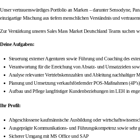
Unser vertrauenswürdiges Portfolio an Marken – darunter Sensodyne, Panad
einzigartige Mischung aus tiefem menschlichen Verständnis und vertrauen
Zur Verstärkung unseres Sales Mass Market Deutschland Teams suchen wir 
Deine Aufgaben:
Steuerung externer Agenturen sowie Führung und Coaching des exter
Verantwortung für die Erreichung von Absatz- und Umsatzzielen sow
Analyse relevanter Vertriebskennzahlen und Ableitung nachhaltiger
Planung und Umsetzung verkaufsfördernder POS-Maßnahmen (4P’s) 
Aufbau und Pflege langfristiger Kundenbeziehungen im LEH in en
Ihr Profil:
Abgeschlossene kaufmännische Ausbildung oder wirtschaftswissens
Ausgeprägte Kommunikations‐ und Führungskompetenz sowie sehr gu
Sicherer Umgang mit MS Office und SAP