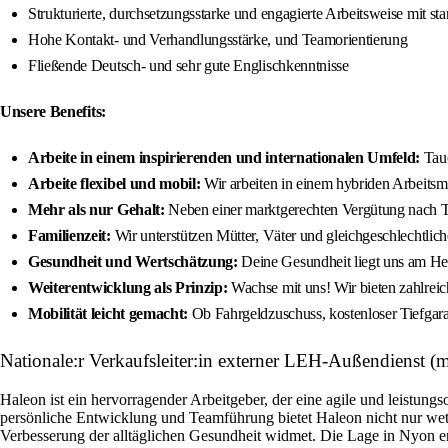
Strukturierte, durchsetzungsstarke und engagierte Arbeitsweise mit st
Hohe Kontakt‐ und Verhandlungsstärke, und Teamorientierung
Fließende Deutsch- und sehr gute Englischkenntnisse
Unsere Benefits:
Arbeite in einem inspirierenden und internationalen Umfeld:
Tauc
Arbeite flexibel und mobil:
Wir arbeiten in einem hybriden Arbeitsmo
Mehr als nur Gehalt:
Neben einer marktgerechten Vergütung nach Ta
Familienzeit:
Wir unterstützen Mütter, Väter und gleichgeschlechtlic
Gesundheit und Wertschätzung:
Deine Gesundheit liegt uns am Her
Weiterentwicklung als Prinzip:
Wachse mit uns! Wir bieten zahlreic
Mobilität leicht gemacht:
Ob Fahrgeldzuschuss, kostenloser Tiefgara
Nationale:r Verkaufsleiter:in externer LEH-Außendienst (
Haleon ist ein hervorragender Arbeitgeber, der eine agile und leistungs
persönliche Entwicklung und Teamführung bietet Haleon nicht nur w
Verbesserung der alltäglichen Gesundheit widmet. Die Lage in Nyon er