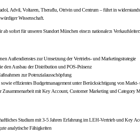
ol, Advil, Voltaren, Theraflu, Otrivin und Centrum – führt in widerstand
swürdiger Wissenschaft.
ab sofort für unseren Standort München eine:n nationale:n Verkaufsleiter
nen Außendienstes zur Umsetzung der Vertriebs- und Marketingstrategie
ie den Ausbau der Distribution und POS-Präsenz
 Maßnahmen zur Potenzialausschöpfung
sowie effizientes Budgetmanagement unter Berücksichtigung von Markt-
ger Zusammenarbeit mit Key Account, Customer Marketing und Category
chaftliches Studium mit 3-5 Jahren Erfahrung im LEH‐Vertrieb und Key
te analytische Fähigkeiten