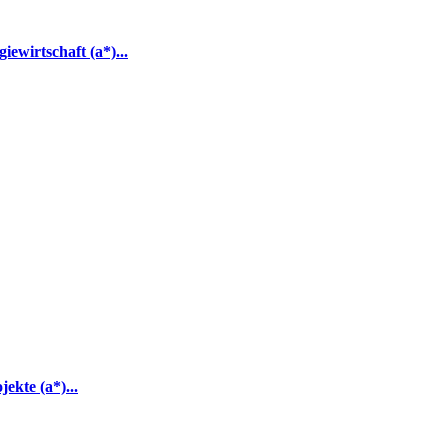
wirtschaft (a*)...
kte (a*)...