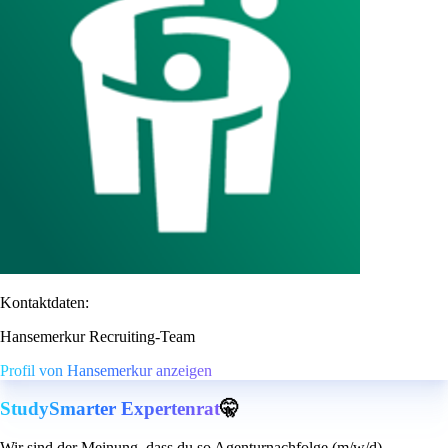
Kontaktdaten:
Hansemerkur Recruiting-Team
Profil von Hansemerkur anzeigen
StudySmarter Expertenrat
🤫
Wir sind der Meinung, dass du so Agenturnachfolge (m/w/d)