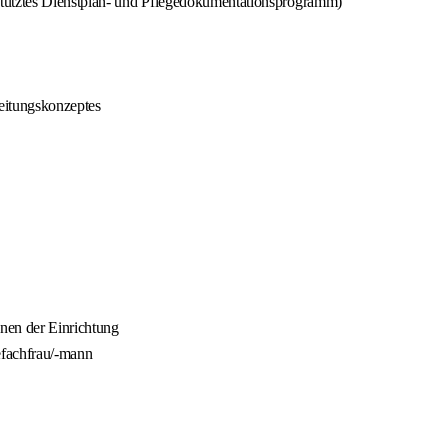
stütztes Dienstplan- und Pflegedokumentationsprogramm)
beitungskonzeptes
nen der Einrichtung
efachfrau/-mann