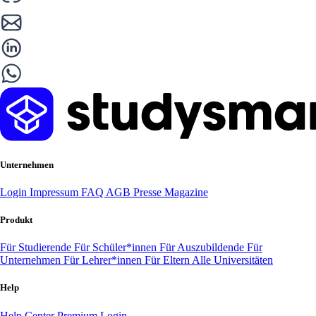
Unternehmen
Login
Impressum
FAQ
AGB
Presse
Magazine
Produkt
Für Studierende
Für Schüler*innen
Für Auszubildende
Für
Unternehmen
Für Lehrer*innen
Für Eltern
Alle Universitäten
Help
Help Center
Premium Login