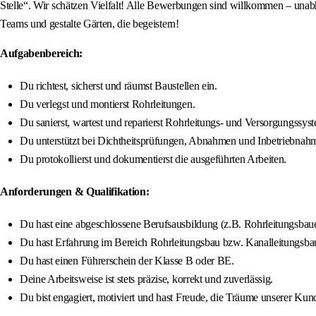
Stelle“. Wir schätzen Vielfalt! Alle Bewerbungen sind willkommen – unabhä
Teams und gestalte Gärten, die begeistern!
Aufgabenbereich:
Du richtest, sicherst und räumst Baustellen ein.
Du verlegst und montierst Rohrleitungen.
Du sanierst, wartest und reparierst Rohrleitungs- und Versorgungssys
Du unterstützt bei Dichtheitsprüfungen, Abnahmen und Inbetriebnah
Du protokollierst und dokumentierst die ausgeführten Arbeiten.
Anforderungen & Qualifikation:
Du hast eine abgeschlossene Berufsausbildung (z.B. Rohrleitungsbaue
Du hast Erfahrung im Bereich Rohrleitungsbau bzw. Kanalleitungsba
Du hast einen Führerschein der Klasse B oder BE.
Deine Arbeitsweise ist stets präzise, korrekt und zuverlässig.
Du bist engagiert, motiviert und hast Freude, die Träume unserer Kund