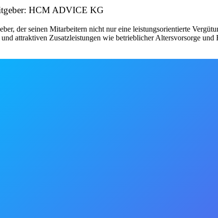
rbeitgeber: HCM ADVICE KG
ber, der seinen Mitarbeitern nicht nur eine leistungsorientierte Vergüt
und attraktiven Zusatzleistungen wie betrieblicher Altersvorsorge und