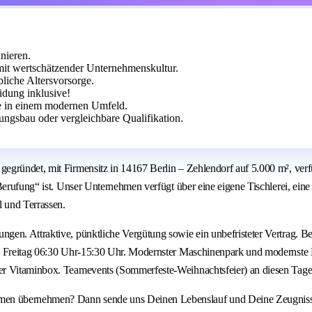
nieren.
mit wertschätzender Unternehmenskultur.
bliche Altersvorsorge.
idung inklusive!
te in einem modernen Umfeld.
ngsbau oder vergleichbare Qualifikation.
gründet, mit Firmensitz in 14167 Berlin – Zehlendorf auf 5.000 m², verfü
Berufung“ ist. Unser Unternehmen verfügt über eine eigene Tischlerei, ein
l und Terrassen.
en. Attraktive, pünktliche Vergütung sowie ein unbefristeter Vertrag. Be
is Freitag 06:30 Uhr-15:30 Uhr. Modernster Maschinenpark und modernste 
r Vitaminbox. Teamevents (Sommerfeste-Weihnachtsfeier) an diesen Tagen 
n übernehmen? Dann sende uns Deinen Lebenslauf und Deine Zeugnisse pe