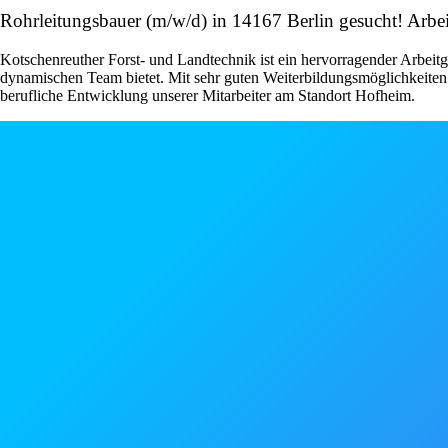
Rohrleitungsbauer (m/w/d) in 14167 Berlin gesucht! A
Kotschenreuther Forst- und Landtechnik ist ein hervorragender Arbeitge
dynamischen Team bietet. Mit sehr guten Weiterbildungsmöglichkeiten 
berufliche Entwicklung unserer Mitarbeiter am Standort Hofheim.