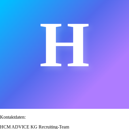
H
Kontaktdaten:
HCM ADVICE KG Recruiting-Team