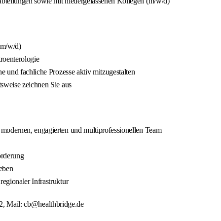
bteilungen sowie mit niedergelassenen Kollegen (m/w/d)
(m/w/d)
roenterologie
e und fachliche Prozesse aktiv mitzugestalten
tsweise zeichnen Sie aus
 modernen, engagierten und multiprofessionellen Team
örderung
geben
egionaler Infrastruktur
22, Mail: cb@healthbridge.de