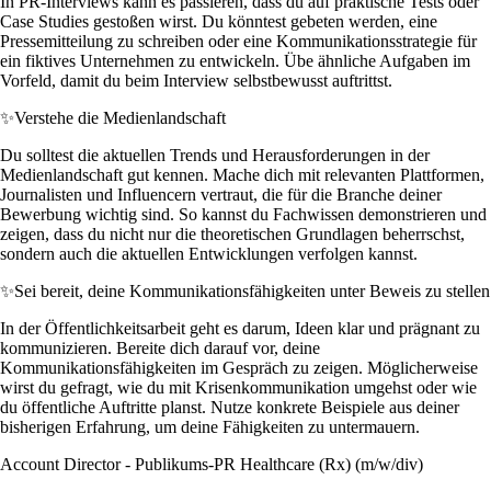
In PR-Interviews kann es passieren, dass du auf praktische Tests oder
Case Studies gestoßen wirst. Du könntest gebeten werden, eine
Pressemitteilung zu schreiben oder eine Kommunikationsstrategie für
ein fiktives Unternehmen zu entwickeln. Übe ähnliche Aufgaben im
Vorfeld, damit du beim Interview selbstbewusst auftrittst.
✨
Verstehe die Medienlandschaft
Du solltest die aktuellen Trends und Herausforderungen in der
Medienlandschaft gut kennen. Mache dich mit relevanten Plattformen,
Journalisten und Influencern vertraut, die für die Branche deiner
Bewerbung wichtig sind. So kannst du Fachwissen demonstrieren und
zeigen, dass du nicht nur die theoretischen Grundlagen beherrschst,
sondern auch die aktuellen Entwicklungen verfolgen kannst.
✨
Sei bereit, deine Kommunikationsfähigkeiten unter Beweis zu stellen
In der Öffentlichkeitsarbeit geht es darum, Ideen klar und prägnant zu
kommunizieren. Bereite dich darauf vor, deine
Kommunikationsfähigkeiten im Gespräch zu zeigen. Möglicherweise
wirst du gefragt, wie du mit Krisenkommunikation umgehst oder wie
du öffentliche Auftritte planst. Nutze konkrete Beispiele aus deiner
bisherigen Erfahrung, um deine Fähigkeiten zu untermauern.
Account Director - Publikums-PR Healthcare (Rx) (m/w/div)