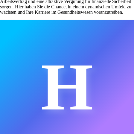
Arbeitsvertrag und eine attraktive Vergütung für finanzielle Sicherheit
sorgen. Hier haben Sie die Chance, in einem dynamischen Umfeld zu
wachsen und Ihre Karriere im Gesundheitswesen voranzutreiben.
H