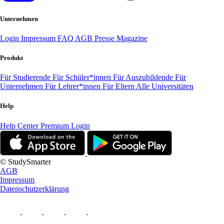
Unternehmen
Login
Impressum
FAQ
AGB
Presse
Magazine
Produkt
Für Studierende
Für Schüler*innen
Für Auszubildende
Für
Unternehmen
Für Lehrer*innen
Für Eltern
Alle Universitäten
Help
Help Center
Premium Login
© StudySmarter
AGB
Impressum
Datenschutzerklärung