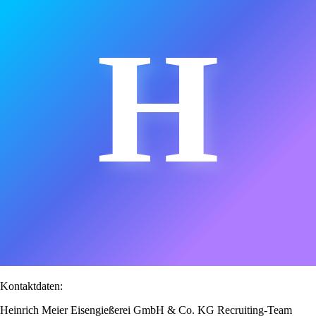
H
Kontaktdaten:
Heinrich Meier Eisengießerei GmbH & Co. KG Recruiting-Team