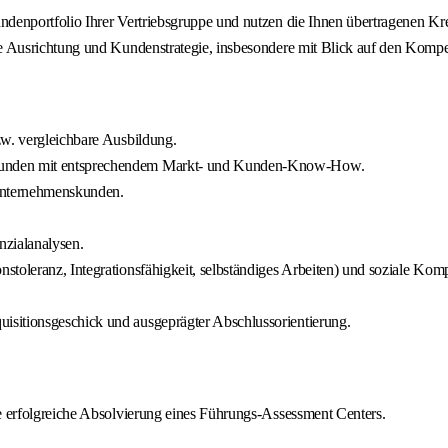
ndenportfolio Ihrer Vertriebsgruppe und nutzen die Ihnen übertragenen K
ale Ausrichtung und Kundenstrategie, insbesondere mit Blick auf den Ko
zw. vergleichbare Ausbildung.
skunden mit entsprechendem Markt‑ und Kunden‑Know‑How.
Unternehmenskunden.
zialanalysen.
nstoleranz, Integrationsfähigkeit, selbständiges Arbeiten) und soziale K
isitionsgeschick und ausgeprägter Abschlussorientierung.
ie erfolgreiche Absolvierung eines Führungs‑Assessment Centers.