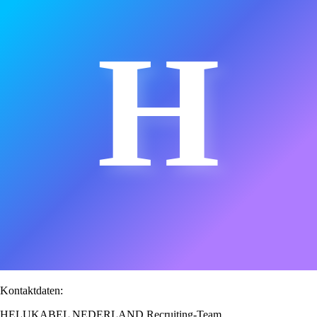
H
Kontaktdaten:
HELUKABEL NEDERLAND Recruiting-Team