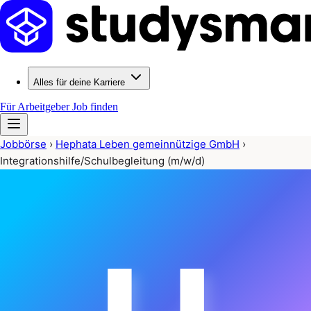
Alles für deine Karriere
Für Arbeitgeber
Job finden
Jobbörse
›
Hephata Leben gemeinnützige GmbH
›
Integrationshilfe/Schulbegleitung (m/w/d)