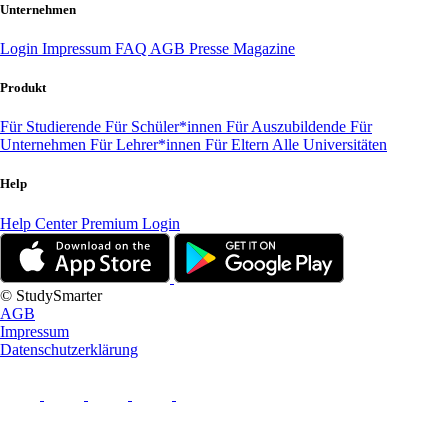
Unternehmen
Login
Impressum
FAQ
AGB
Presse
Magazine
Produkt
Für Studierende
Für Schüler*innen
Für Auszubildende
Für
Unternehmen
Für Lehrer*innen
Für Eltern
Alle Universitäten
Help
Help Center
Premium Login
© StudySmarter
AGB
Impressum
Datenschutzerklärung