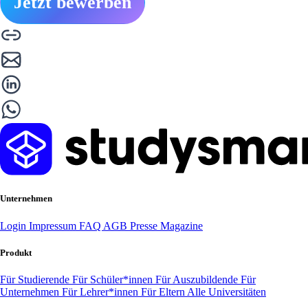
Jetzt bewerben
Unternehmen
Login
Impressum
FAQ
AGB
Presse
Magazine
Produkt
Für Studierende
Für Schüler*innen
Für Auszubildende
Für
Unternehmen
Für Lehrer*innen
Für Eltern
Alle Universitäten