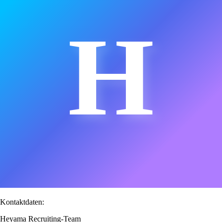
H
Kontaktdaten:
Heyama Recruiting-Team