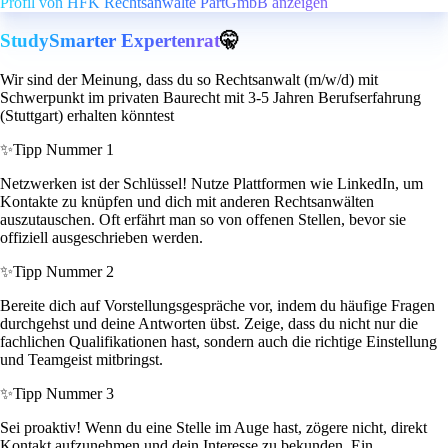
Profil von HFK Rechtsanwälte PartGmbB anzeigen
StudySmarter Expertenrat
🤫
Wir sind der Meinung, dass du so Rechtsanwalt (m/w/d) mit
Schwerpunkt im privaten Baurecht mit 3-5 Jahren Berufserfahrung
(Stuttgart) erhalten könntest
✨
Tipp Nummer 1
Netzwerken ist der Schlüssel! Nutze Plattformen wie LinkedIn, um
Kontakte zu knüpfen und dich mit anderen Rechtsanwälten
auszutauschen. Oft erfährt man so von offenen Stellen, bevor sie
offiziell ausgeschrieben werden.
✨
Tipp Nummer 2
Bereite dich auf Vorstellungsgespräche vor, indem du häufige Fragen
durchgehst und deine Antworten übst. Zeige, dass du nicht nur die
fachlichen Qualifikationen hast, sondern auch die richtige Einstellung
und Teamgeist mitbringst.
✨
Tipp Nummer 3
Sei proaktiv! Wenn du eine Stelle im Auge hast, zögere nicht, direkt
Kontakt aufzunehmen und dein Interesse zu bekunden. Ein