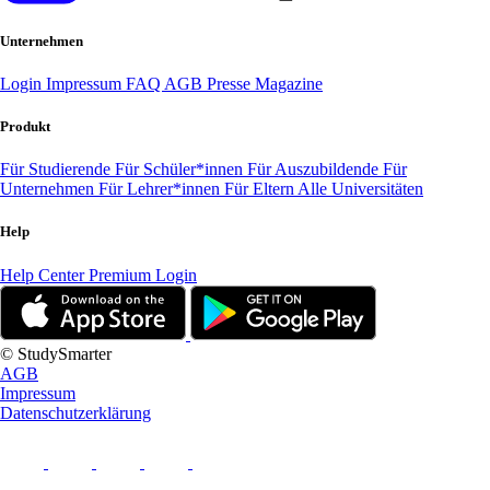
Unternehmen
Login
Impressum
FAQ
AGB
Presse
Magazine
Produkt
Für Studierende
Für Schüler*innen
Für Auszubildende
Für
Unternehmen
Für Lehrer*innen
Für Eltern
Alle Universitäten
Help
Help Center
Premium Login
© StudySmarter
AGB
Impressum
Datenschutzerklärung