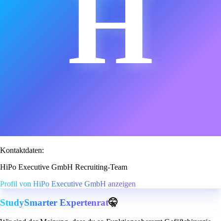
H
Kontaktdaten:
HiPo Executive GmbH Recruiting-Team
Profil von HiPo Executive GmbH anzeigen
StudySmarter Expertenrat
🤫