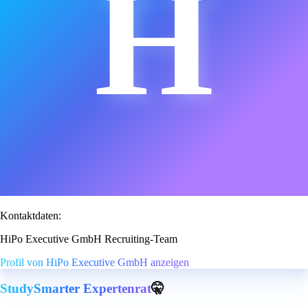
H
Kontaktdaten:
HiPo Executive GmbH Recruiting-Team
Profil von HiPo Executive GmbH anzeigen
StudySmarter Expertenrat
🤫