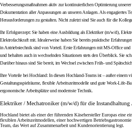
Verbesserungsmaßnahmen aktiv zur kontinuierlichen Optimierung unserer Pr
Dokumentation aller Anpassungen an unseren Anlagen. Als engagiertes Te
Herausforderungen zu gestalten. Nicht zuletzt sind Sie auch für die Koll
Ihr Erfolgsrezept: Sie haben eine Ausbildung als Elektriker (m/w/d), Elek
Elektrofachkraft mit. Idealerweise haben Sie bereits praktische Erfahrung
in Antriebstechnik sind von Vorteil. Erste Erfahrungen mit MS-Office und
und behalten auch in wechselnden Situationen stets den Überblick. Sie sc
Darüber hinaus sind Sie bereit, im Wechsel zwischen Früh- und Spätschic
Ihre Vorteile bei Hochland: In diesen Hochland-Teams ist – außer einem vi
Gestaltungsspielräume, flexible Arbeitszeitmodelle und gute Work-Life-Bal
ergonomische Arbeitsplätze und modernste Technik.
Elektriker / Mechatroniker (m/w/d) für die Instandhaltu
Hochland bietet als einer der führenden Käsehersteller Europas eine ei
flexiblen Arbeitszeitmodellen, einer hochwertigen Betriebsgastronomi
Team, das Wert auf Zusammenarbeit und Kundenorientierung legt.