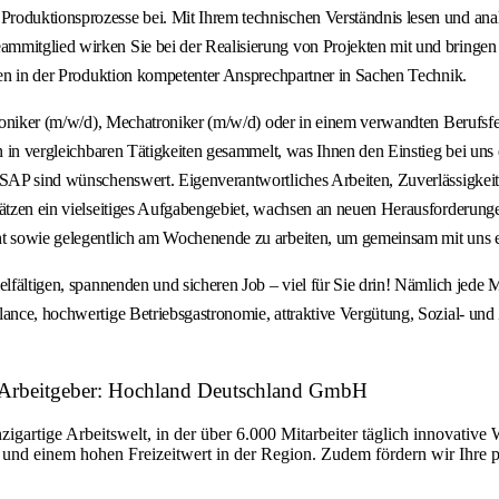
oduktionsprozesse bei. Mit Ihrem technischen Verständnis lesen und analy
ammitglied wirken Sie bei der Realisierung von Projekten mit und bring
egen in der Produktion kompetenter Ansprechpartner in Sachen Technik.
troniker (m/w/d), Mechatroniker (m/w/d) oder in einem verwandten Berufsfe
en in vergleichbaren Tätigkeiten gesammelt, was Ihnen den Einstieg bei un
 SAP sind wünschenswert. Eigenverantwortliches Arbeiten, Zuverlässigkeit
hätzen ein vielseitiges Aufgabengebiet, wachsen an neuen Herausforderunge
ht sowie gelegentlich am Wochenende zu arbeiten, um gemeinsam mit uns ei
elfältigen, spannenden und sicheren Job – viel für Sie drin! Nämlich jede 
ance, hochwertige Betriebsgastronomie, attraktive Vergütung, Sozial- und 
ng Arbeitgeber: Hochland Deutschland GmbH
nzigartige Arbeitswelt, in der über 6.000 Mitarbeiter täglich innovativ
e und einem hohen Freizeitwert in der Region. Zudem fördern wir Ihre 