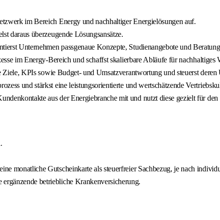
 Netzwerk im Bereich Energy und nachhaltiger Energielösungen auf.
ckelst daraus überzeugende Lösungsansätze.
äsentierst Unternehmen passgenaue Konzepte, Studienangebote und Beratung
rozesse im Energy-Bereich und schaffst skalierbare Abläufe für nachhaltige
klare Ziele, KPIs sowie Budget- und Umsatzverantwortung und steuerst deren
ozess und stärkst eine leistungsorientierte und wertschätzende Vertriebskul
Kundenkontakte aus der Energiebranche mit und nutzt diese gezielt für den 
.
ine monatliche Gutscheinkarte als steuerfreier Sachbezug, je nach individ
e ergänzende betriebliche Krankenversicherung.