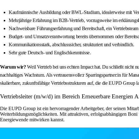
Kaufmännische Ausbildung oder BWL-Studium, idealerweise mit Ver
Mehrjährige Erfahrung im B2B-Vertrieb, vorzugsweise im erklärungsb
Nachweisbare Führungserfahrung und Bereitschaft, ein Vertriebsteam z
Budget- und Umsatzverantwortung bereits übernommen oder Bereitsch
Kommunikationsstark, abschlusssicher, strukturiert und verbindlich.
Sehr gute Deutsch- und Englischkenntnisse.
Warum wir?
Weil Vertrieb bei uns echten Impact hat. Du schließt nicht n
nachhaltiges Wachstum. Als vertrauensvolle:r Sparringspartner:in für Ma
skalierbare, zukunftsfähige Vertriebsstrukturen auf, die die EUPD Group la
Vertriebsleiter (m/w/d) im Bereich Erneuerbare E
Die EUPD Group ist ein hervorragender Arbeitgeber, der seinen Mitarb
Weiterbildungsmöglichkeiten. Mit attraktiven, erfolgsabhängigen Boni 
Energiewende mitwirken kannst.