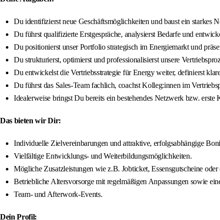
Du identifizierst neue Geschäftsmöglichkeiten und baust ein starkes
Du führst qualifizierte Erstgespräche, analysierst Bedarfe und entwi
Du positionierst unser Portfolio strategisch im Energiemarkt und pr
Du strukturierst, optimierst und professionalisierst unsere Vertriebsp
Du entwickelst die Vertriebsstrategie für Energy weiter, definierst 
Du führst das Sales-Team fachlich, coachst Kolleg:innen im Vertriebspr
Idealerweise bringst Du bereits ein bestehendes Netzwerk bzw. erste 
Das bieten wir Dir:
Individuelle Zielvereinbarungen und attraktive, erfolgsabhängige Boni
Vielfältige Entwicklungs‑ und Weiterbildungsmöglichkeiten.
Mögliche Zusatzleistungen wie z.B. Jobticket, Essensgutscheine oder e
Betriebliche Altersvorsorge mit regelmäßigen Anpassungen sowie ein
Team‑ und Afterwork‑Events.
Dein Profil: